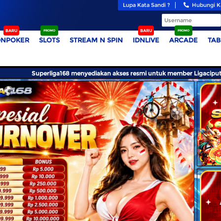
Lupa Kata Sandi ?
Hubungi K
BARU
BARU
PROMO
PROMO
DNPOKER
SLOTS
STREAM N SPIN
IDNLIVE
ARCADE
TAB
Superliga168 menyediakan akses resmi untuk member Ligaciputra de