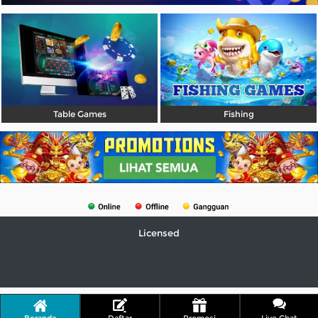
Table Games
Fishing
Licensed