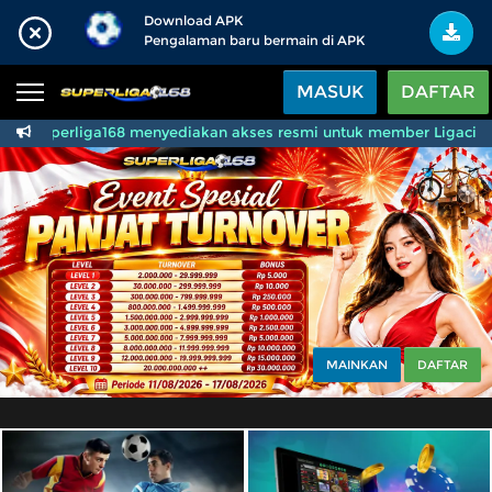
Beranda
Download APK
Pengalaman baru bermain di APK
Sports
BARU
PROMO
MASUK
DAFTAR
Live Casino
BARU
Superliga168 menyediakan akses resmi untuk member Ligaciputr
Superliga168 | Akses 
IDNPoker
BARU
Slots
PROMO
IDNLIVE
BARU
Stream N Spin
Arcade
PROMO
MAINKAN
DAFTAR
Table Games
Lottery
BARU
PROMO
IDNRaffle