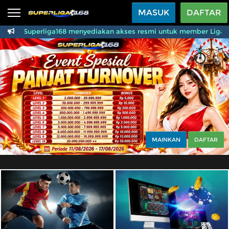
Beranda
MASUK
DAFTAR
Superliga168 menyediakan akses resmi untuk member Ligacip
Sports
BARU
PROMO
Superliga168 | Akses 
Live Casino
BARU
IDNPoker
BARU
Slots
PROMO
IDNLIVE
BARU
Stream N Spin
MAINKAN
DAFTAR
Arcade
PROMO
Table Games
Lottery
BARU
PROMO
IDNRaffle