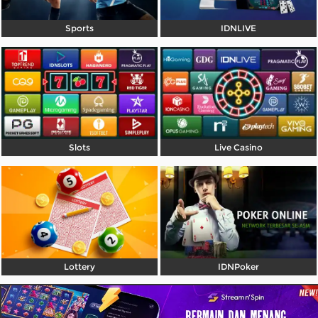
Referral
Sports
IDNLIVE
Promosi
Hubungi Kami
Live Chat
Pengaduan Customer
Slots
Live Casino
Pilih Bahasa:
MASUK
DAFTAR
Lottery
IDNPoker
&copy; Superliga168 | Akses Resmi Member
Ligaciputra. Hak Cipta Dilindungi.