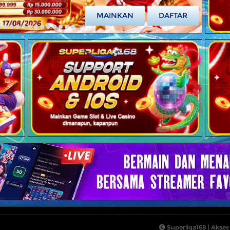
MAINKAN
DAFTAR
Superliga168 | Akses