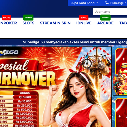
Lupa Kata Sandi ?
Hubungi K
BARU
BARU
PROMO
PROMO
DNPOKER
SLOTS
STREAM N SPIN
IDNLIVE
ARCADE
TAB
Superliga168 menyediakan akses resmi untuk member Ligaciputra