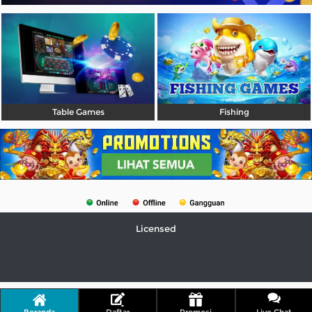
Table Games
Fishing
Licensed