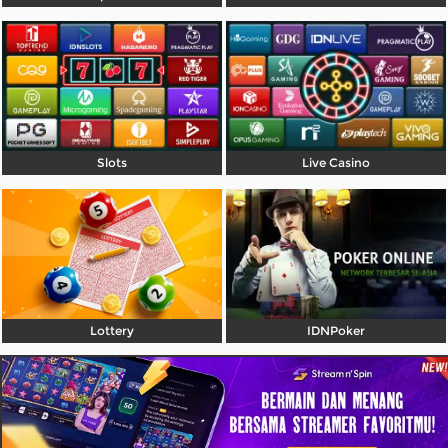
Referral
Promosi
Hubungi Kami
Live Chat
Slots
Live Casino
Pengaduan Customer
Pilih Bahasa:
Lottery
IDNPoker
MASUK
DAFTAR
&copy; Superliga168 | Akses Resmi Member
Ligaciputra. Hak Cipta Dilindungi.